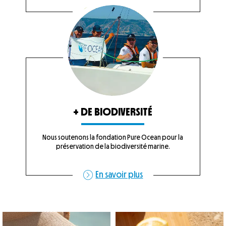
En savoir plus
+ DE BIODIVERSITÉ
Nous soutenons la fondation Pure Ocean pour la
préservation de la biodiversité marine.
En savoir plus
maillot de bain à son Pop Fruit…
...
Le Pop Fruit Citron, l’un de vos préférés 💛
Reconnaiss