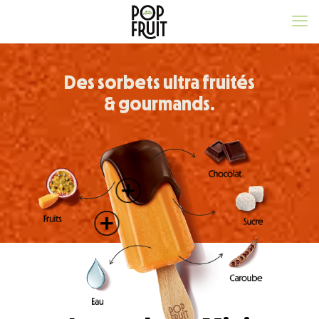
Des sorbets ultra fruités
& gourmands.